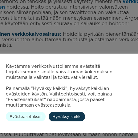
erhoito on tehokas ja yleisesti käytetty menetelmä
verkk
en
hoidossa. Hoito perustuu intensiivisen valonsäteen
iseen silmänpohjaan, ja sen tavoitteena on vakauttaa
von tilanne tai estää näön menetyksen eteneminen. Argo
oa käytetään erityisesti seuraavien sairauksien hoitoon:
inen verkkokalvosairaus:
Hoidolla pyritään pienentämää
 verisuonten aiheuttamaa turvotusta ja estämään verkko
mista.
lvon reiät ja repeämät:
Laserilla luodaan ”tiivistysrengas
ympärille, mikä estää verkkokalvon irtauman kehittymise
Käytämme verkkosivustollamme evästeitä
lvon verisuonitukokset:
Hoidon avulla voidaan vähentä
tarjotaksemme sinulle vaivattoman kokemuksen
a ja ehkäistä näön menetystä.
muistamalla valintasi ja toistuvat vierailut.
Painamalla “Hyväksy kaikki”, hyväksyt kaikkien
n kulku
evästeiden käytön. Vaihtoehtoisesti, voit painaa
"Evästeasetukset" näppäimestä, josta pääset
muuttamaan evästeasetuksia.
erhoito suoritetaan yleensä polikliinisesti, eikä se vaadi p
ikaa. Toimenpiteen vaiheet ovat seuraavat:
Evästeasetukset
Hyväksy kaikki
telu
aitetaan mustuaista laajentavia tippoja, joiden vaikutus al
issa. Puuduttavat tipat levitetään silmään ennen hoitoa.