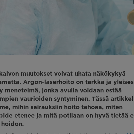
kalvon muutokset voivat uhata näkökykyä
atta. Argon-laserhoito on tarkka ja yleises
y menetelmä, jonka avulla voidaan estää
pien vaurioiden syntyminen. Tässä artikkel
e, mihin sairauksiin hoito tehoaa, miten
ide etenee ja mitä potilaan on hyvä tietää e
 hoidon.