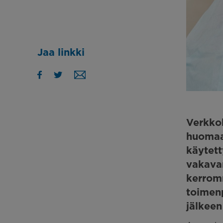
Jaa linkki
Verkko
huomaam
käytett
vakavam
kerromm
toimenp
jälkeen