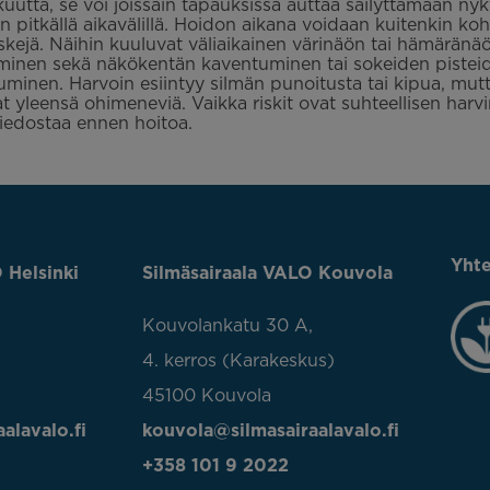
uutta, se voi joissain tapauksissa auttaa säilyttämään nyk
 pitkällä aikavälillä. Hoidon aikana voidaan kuitenkin ko
riskejä. Näihin kuuluvat väliaikainen värinäön tai hämäränä
minen sekä näkökentän kaventuminen tai sokeiden pistei
inen. Harvoin esiintyy silmän punoitusta tai kipua, mu
at yleensä ohimeneviä. Vaikka riskit ovat suhteellisen harvi
iedostaa ennen hoitoa.
Yhte
 Helsinki
Silmäsairaala VALO Kouvola
Kouvolankatu 30 A,
4. kerros (Karakeskus)
45100 Kouvola
alavalo.fi
kouvola@silmasairaalavalo.fi
+358 101 9 2022