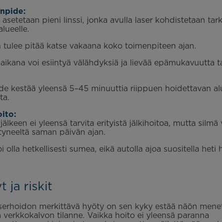
npide:
asetetaan pieni linssi, jonka avulla laser kohdistetaan tark
alueelle.
n tulee pitää katse vakaana koko toimenpiteen ajan.
aikana voi esiintyä välähdyksiä ja lievää epämukavuutta ta
e kestää yleensä 5–45 minuuttia riippuen hoidettavan a
ta.
oito:
älkeen ei yleensä tarvita erityistä jälkihoitoa, mutta silmä 
tyneeltä saman päivän ajan.
 olla hetkellisesti sumea, eikä autolla ajoa suositella heti
 ja riskit
erhoidon merkittävä hyöty on sen kyky estää näön menet
 verkkokalvon tilanne. Vaikka hoito ei yleensä paranna