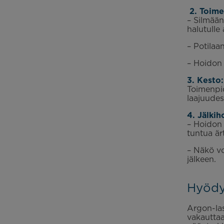
2. Toime
– Silmään 
halutulle 
– Potilaa
– Hoidon 
3. Kesto:
Toimenpid
laajuudes
4. Jälkih
– Hoidon j
tuntua är
– Näkö voi
jälkeen.
Hyödyt
Argon-las
vakauttaa