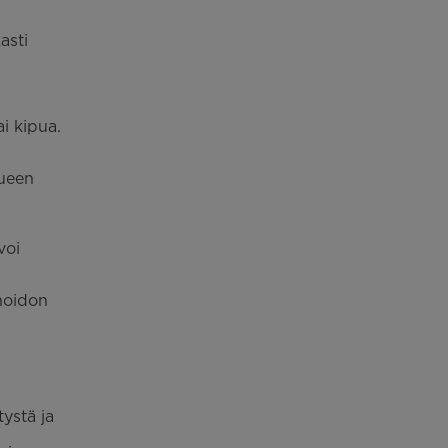
asti
i kipua.
lueen
voi
 hoidon
ystä ja