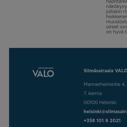
näöntarkk
näkökyvyn
joitakin 
heikkene
muodostum
oireet ov
on hyvä t
Silmäsairaala VALO
Mannerheimintie 4,
7. kerros
00100 Helsinki
helsinki@silmasaira
+358 101 9 2021