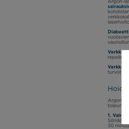
Argon-las
sairauksi
kohdistam
verkkokal
laserhoit
Diabeett
vuotavien
vaurioitu
Verkkoka
repeämän 
Verkkoka
turvotust
Hoido
Argon-las
toipumisa
1. Valmis
Silmään l
30 minuut