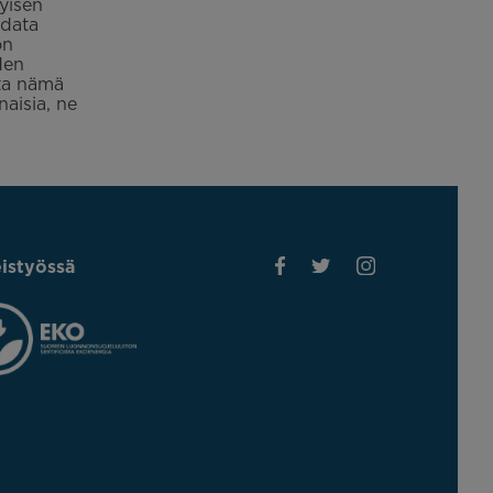
yisen
hdata
ön
den
tta nämä
naisia, ne
istyössä