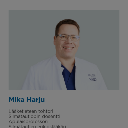
Mika Harju
Lääketieteen tohtori
Silmätautiopin dosentti
Apulaisprofessori
Silmätautien erikoislääkäri