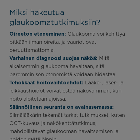
Miksi hakeutua
glaukoomatutkimuksiin?
Oireeton eteneminen:
Glaukooma voi kehittyä
pitkään ilman oireita, ja vauriot ovat
peruuttamattomia.
Varhainen diagnoosi suojaa näköä:
Mitä
aikaisemmin glaukooma havaitaan, sitä
paremmin sen etenemistä voidaan hidastaa.
Tehokkaat hoitovaihtoehdot:
Lääke-, laser- ja
leikkaushoidot voivat estää näkövamman, kun
hoito aloitetaan ajoissa.
Säännöllinen seuranta on avainasemassa:
Silmälääkärin tekemät tarkat tutkimukset, kuten
OCT-kuvaus ja näkökenttätutkimus,
mahdollistavat glaukooman havaitsemisen ja
hoidon räätälöinnin.