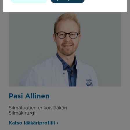
Pasi Allinen
Silmätautien erikoislääkäri
Silmäkirurgi
Katso lääkäriprofiili ›