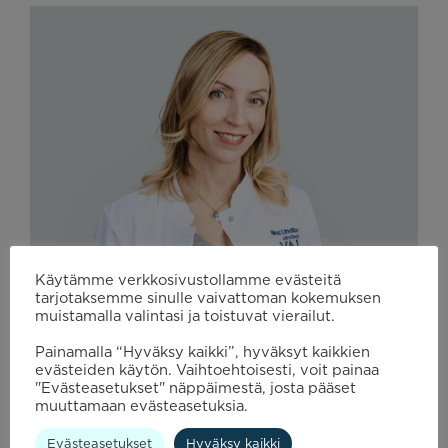
Käytämme verkkosivustollamme evästeitä
tarjotaksemme sinulle vaivattoman kokemuksen
muistamalla valintasi ja toistuvat vierailut.
Nina Lindbohm
Painamalla “Hyväksy kaikki”, hyväksyt kaikkien
Lääketieteen ja kirurgian tohtori
evästeiden käytön. Vaihtoehtoisesti, voit painaa
Silmäkirurgi
"Evästeasetukset" näppäimestä, josta pääset
muuttamaan evästeasetuksia.
Katso lääkäriprofiili ›
Evästeasetukset
Hyväksy kaikki