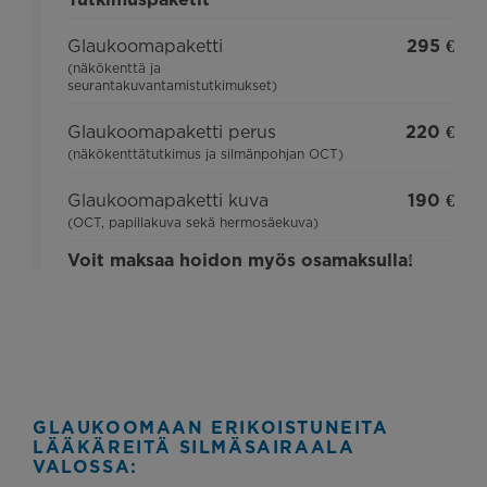
Glaukoomapaketti
295 €
(näkökenttä ja
seurantakuvantamistutkimukset)
Glaukoomapaketti perus
220 €
(näkökenttätutkimus ja silmänpohjan OCT)
Glaukoomapaketti kuva
190 €
(OCT, papillakuva sekä hermosäekuva)
Voit maksaa hoidon myös osamaksulla!
GLAUKOOMAAN ERIKOISTUNEITA
LÄÄKÄREITÄ SILMÄSAIRAALA
VALOSSA: