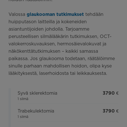
Valossa
glaukooman tutkimukset
tehdään
huipputason laitteilla ja kokeneiden
asiantuntijoiden johdolla. Tarjoamme
perusteellisen silmälääkärin tutkimuksen, OCT-
valokerroskuvauksen, hermosäievalokuvat ja
näkökenttätutkimuksen – kaikki samassa
paikassa. Jos glaukooma todetaan, räätälöimme
sinulle parhaan mahdollisen hoidon, olipa kyse
lääkityksestä, laserhoidosta tai leikkauksesta.
Syvä sklerektomia
3790 €
1 silmä
Trabekulektomia
3790 €
1 silmä