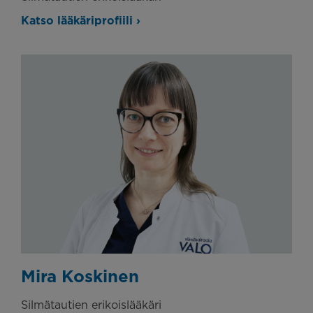
Katso lääkäriprofiili ›
Mira Koskinen
Silmätautien erikoislääkäri