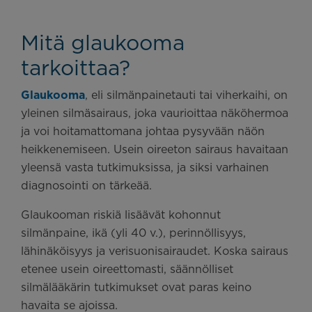
Mitä glaukooma
tarkoittaa?
Glaukooma
, eli silmänpainetauti tai viherkaihi, on
yleinen silmäsairaus, joka vaurioittaa näköhermoa
ja voi hoitamattomana johtaa pysyvään näön
heikkenemiseen. Usein oireeton sairaus havaitaan
yleensä vasta tutkimuksissa, ja siksi varhainen
diagnosointi on tärkeää.
Glaukooman riskiä lisäävät kohonnut
silmänpaine, ikä (yli 40 v.), perinnöllisyys,
lähinäköisyys ja verisuonisairaudet. Koska sairaus
etenee usein oireettomasti, säännölliset
silmälääkärin tutkimukset ovat paras keino
havaita se ajoissa.