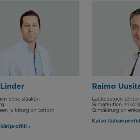
 Linder
Raimo Uusit
en erikoislääkäri
Lääketieteen tohtor
rgi
Silmätautien erikois
een ja kirurgian tohtori
Silmäkirurgian erik
Katso lääkäriprofiil
äriprofiili ›