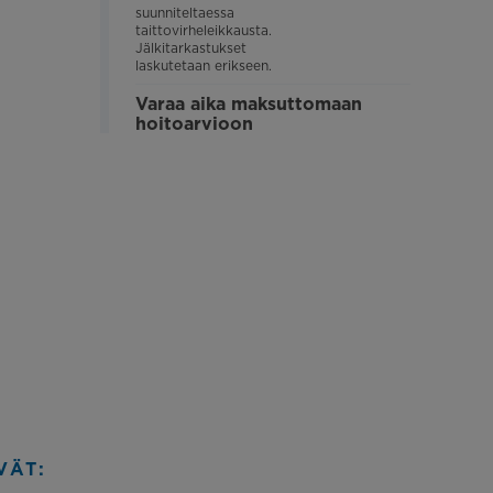
suunniteltaessa
taittovirheleikkausta.
Jälkitarkastukset
laskutetaan erikseen.
Varaa aika maksuttomaan
hoitoarvioon
VÄT: