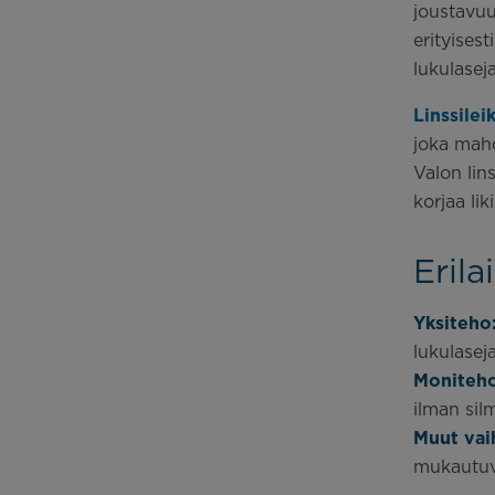
joustavuu
erityises
lukulaseja
Linssilei
joka mahd
Valon lin
korjaa li
Erilai
Yksiteho
lukulaseja
Moniteh
ilman silm
Muut vai
mukautuva