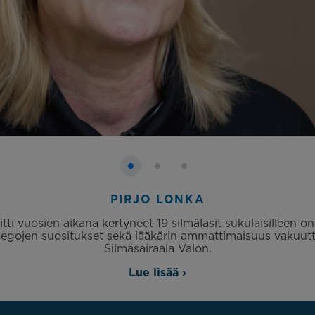
PIRJO LONKA
oitti vuosien aikana kertyneet 19 silmälasit sukulaisilleen o
ollegojen suositukset sekä lääkärin ammattimaisuus vakuutt
Silmäsairaala Valon.
Lue lisää ›