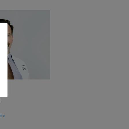
i
i ›