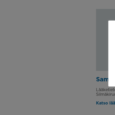
Samy 
Lääketiet
Silmäkiru
Katso lääk