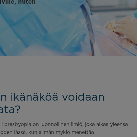
ville, miten
en ikänäköä voidaan
ata?
li presbyopia on luonnollinen ilmiö, joka alkaa yleensä
oden iässä, kun silmän mykiö menettää