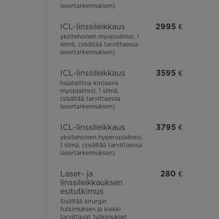
lasertarkennuksen)
ICL-linssileikkaus
2995 €
yksitehoinen myopialinssi, 1
silmä, (sisältää tarvittaessa
lasertarkennuksen)
ICL-linssileikkaus
3595 €
hajataittoa korjaava
myopialinssi, 1 silmä,
(sisältää tarvittaessa
lasertarkennuksen)
ICL-linssileikkaus
3795 €
yksitehoinen hyperopialinssi,
1 silmä, (sisältää tarvittaessa
lasertarkennuksen)
Laser- ja
280 €
linssileikkauksen
esitutkimus
Sisältää kirurgin
tutkimuksen ja kaikki
tarvittavat tutkimukset