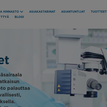
JA HINNASTO
ASIAKASTARINAT
ASIANTUNTIJAT
TUOTTEET
YTTYÄ
BLOGI
et
äsairaala
ratkaisun
oto palauttaa
allisesti,
ksella.