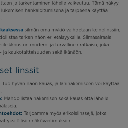
ttaan ja tarkentaminen lähelle vaikeutuu. Tämä näkyy
ti lukemisen hankaloitumisena ja tarpeena käyttää
.
kkauksessa
silmän oma mykiö vaihdetaan keinolinssiin,
ollistaa tarkan näön eri etäisyyksille. Silmäsairaala
ssileikkaus on moderni ja turvallinen ratkaisu, joka
ki- ja kaukotaitteisuuden sekä ikänäön.
set linssit
:
Tuo hyvän näön kauas, ja lähinäkemiseen voi käyttää
.
o:
Mahdollistaa näkemisen sekä kauas että lähelle
älaseja.
htoehdot:
Tarjoamme myös erikoislinssejä, jotka
t yksilöllisiin näkövaatimuksiin.