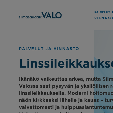
PALVELUT 
USEIN KYS
PALVELUT JA HINNASTO
Linssileikkauks
Ikänäkö vaikeuttaa arkea, mutta Silm
Valossa saat pysyvän ja yksilöllisen 
linssileikkauksella. Moderni hoitomu
näön kirkkaaksi lähelle ja kauas – turv
vaivattomasti ja huippuasiantuntemu