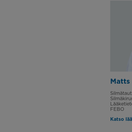
Matts
Silmätauti
Silmäkiru
Lääketiet
FEBO
Katso lääk