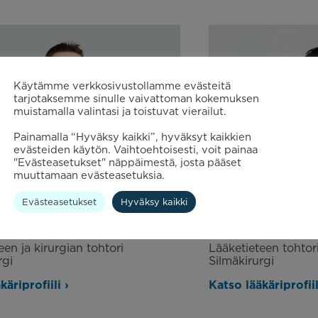
Käytämme verkkosivustollamme evästeitä
tarjotaksemme sinulle vaivattoman kokemuksen
muistamalla valintasi ja toistuvat vierailut.
Painamalla “Hyväksy kaikki”, hyväksyt kaikkien
evästeiden käytön. Vaihtoehtoisesti, voit painaa
"Evästeasetukset" näppäimestä, josta pääset
muuttamaan evästeasetuksia.
Evästeasetukset
Hyväksy kaikki
Mrena
Ilpo Tuisku
een ja kirurgian tohtori
Lääketieteen tohtor
rgi
Silmäkirurgi
äriprofiili ›
Katso lääkäriprofiil