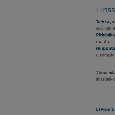
Lins
Tarkka ja
sopivan li
Pitkäaika
muutu.
Huipputa
uusimpia l
Varaa aik
linssilei
LINSSI