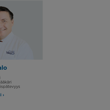
alo
i
lääkäri
oispätevyys
i ›