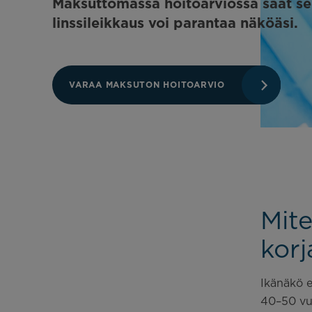
Maksuttomassa hoitoarviossa saat sel
linssileikkaus voi parantaa näköäsi.
VARAA MAKSUTON HOITOARVIO
Mit
korj
Ikänäkö e
40–50 vu