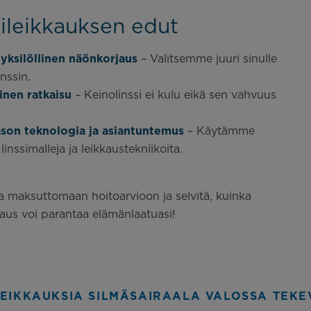
sileikkauksen edut
 yksilöllinen näönkorjaus
– Valitsemme juuri sinulle
nssin.
inen ratkaisu
– Keinolinssi ei kulu eikä sen vahvuus
son teknologia ja asiantuntemus
– Käytämme
inssimalleja ja leikkaustekniikoita.
a maksuttomaan hoitoarvioon ja selvitä, kuinka
kkaus voi parantaa elämänlaatuasi!
LEIKKAUKSIA SILMÄSAIRAALA VALOSSA TEKE