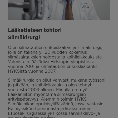
Lääketieteen tohtori
Silmäkirurgi
Olen silmätautien erikoislääkäri ja silmäkirurgi,
jolla on takana yli 20 vuoden kokemus
silmäsairauksien hoidosta ja kaihileikkauksista.
Valmistuin lääkäriksi Helsingin yliopistosta
vuonna 2001 ja silmätautien erikoislääkäriksi
HYKSistä vuonna 2007.
Silmäkirurgia on ollut vahvasti mukana työssäni
jo pitkään, ja kaihileikkauksia olen tehnyt
vuodesta 2003 alkaen. Minulla on myös
Lääkäriliiton myöntämä silmäkirurgian
erityispätevyys. Aiemmin toimin HYKS
Silmäklinikan apulaisylilääkärinä, jossa vastasin
Kaihiyksikön toiminnasta ja lisäksi toimin
Etuosakirurgisessa yksikössä sarveiskalvo- ja