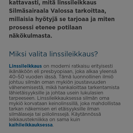
kattavasti, mitä linssileikkaus
Silmäsairaala Valossa tarkoittaa,
millaisia hyötyjä se tarjoaa ja miten
prosessi etenee potilaan
näkökulmasta.
Miksi valita linssileikkaus?
Linssileikkaus
on moderni ratkaisu erityisesti
ikänäköön eli presbyopiaan, joka alkaa yleensä
40–50 vuoden iässä. Tämä luonnollinen ilmiö
johtuu silmän oman mykiön joustavuuden
vähenemisestä, mikä hankaloittaa tarkentamista
lähietäisyyksille ja johtaa usein lukulasien
tarpeeseen. Linssileikkauksessa silmän oma
mykiö korvataan keinolinssillä, joka mahdollistaa
tarkan näkemisen eri etäisyyksille ilman
silmälaseja tai piilolinssejä. Käytännössä
leikkaustekniikka on sama kuin
kaihileikkauksessa
.