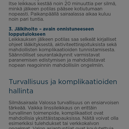
Itse leikkaus kestää noin 20 minuuttia per silmä,
minkä jälkeen potilas pääsee kotiutumaan
nopeasti. Paikanpäällä sairaalassa aikaa kuluu
noin pari tuntia.
3. Jälkihoito – avain onnistuneeseen
lopputulokseen
Leikkauksen jälkeen potilas saa selkeät kirjalliset
ohjeet lääkityksestä, aktiviteettirajoituksista sekä
mahdollisten komplikaatioiden tunnistamisesta.
Säännölliset seurantakäynnit varmistavat
paranemisen edistymisen ja mahdollistavat
nopean reagoinnin mahdollisiin ongelmiin.
Turvallisuus ja komplikaatioiden
hallinta
Silmäsairaala Valossa turvallisuus on ensiarvoisen
tärkeää. Vaikka linssileikkaus on erittäin
turvallinen toimenpide, komplikaatiot ovat
mahdollisia yksittäistapauksissa. Näitä voivat olla
esimerkiksi tulehdukset tai verkkokalvon
ongelmat. Valon asiantuntijat ovat koulutettuja