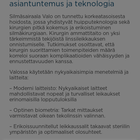
asiantuntemus ja teknologia
Silmäsairaala Valo on tunnettu korkeatasoisesta
hoidosta, jossa yhdistyvät huipputeknologia sekä
kirurgien pitkä kokemus ja erikoistuminen
silmäkirurgiaan. Kirurgin ammattitaito on yksi
tärkeimmistä tekijöistä linssileikkauksen
onnistumiselle. Tutkimukset osoittavat, että
kirurgin suorittamien toimenpiteiden määrä
korreloi suoraan komplikaatioiden vähäisyyden ja
ennustettavuuden kanssa.
Valossa käytetään nykyaikaisimpia menetelmiä ja
laitteita:
– Moderni laitteisto: Nykyaikaiset laitteet
mahdollistavat nopeat ja turvalliset leikaukset
erinomaisilla lopputuloksilla
– Optinen biometria: Tarkat mittaukset
varmistavat oikean tekolinssin valinnan.
– Erikoissuunnitellut leikkaussalit takaavat steriilin
ympäristön ja optimaaliset olosuhteet.