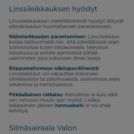
Linssileikkauksen hyödyt
Linssileikkauksen merkittävimmät hyödyt liittyvät
elämänlaadun huomattavaan paranemiseen:
Näöntarkkuuden parantuminen:
Linssileikkaus
korjaa taittovirheitä niin, että päivittäisissä arjen
toiminnoissa kuten tietokoneella, television
katselussa ja autolla ajamisessa pärjää
useimmiten jopa kokonaan ilman laseja.
Riippumattomuus näköapuvälineistä:
Linssileikkaus voi vapauttaa kokonaan
silmälaseista tai piilolinsseistä, useimmissa arjen
askareissa ja harrastuksissa.
Pitkäaikainen ratkaisu:
Keinolinssi ei kulu eikä
sen vahvuus muutu ajan myötä. Lisäksi
leikkauksen jälkeen
harmaakaihi
ei voi enää
kehittyä.
Silmäsairaala Valon