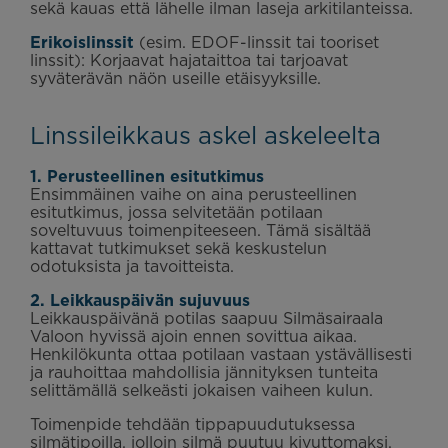
sekä kauas että lähelle ilman laseja arkitilanteissa.
Erikoislinssit
(esim. EDOF-linssit tai tooriset
linssit): Korjaavat hajataittoa tai tarjoavat
syväterävän näön useille etäisyyksille.
Linssileikkaus askel askeleelta
1. Perusteellinen esitutkimus
Ensimmäinen vaihe on aina perusteellinen
esitutkimus, jossa selvitetään potilaan
soveltuvuus toimenpiteeseen. Tämä sisältää
kattavat tutkimukset sekä keskustelun
odotuksista ja tavoitteista.
2. Leikkauspäivän sujuvuus
Leikkauspäivänä potilas saapuu Silmäsairaala
Valoon hyvissä ajoin ennen sovittua aikaa.
Henkilökunta ottaa potilaan vastaan ystävällisesti
ja rauhoittaa mahdollisia jännityksen tunteita
selittämällä selkeästi jokaisen vaiheen kulun.
Toimenpide tehdään tippapuudutuksessa
silmätipoilla, jolloin silmä puutuu kivuttomaksi.