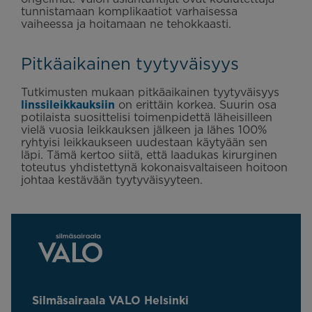
tunnistamaan komplikaatiot varhaisessa
vaiheessa ja hoitamaan ne tehokkaasti.
Pitkäaikainen tyytyväisyys
Tutkimusten mukaan pitkäaikainen tyytyväisyys
linssileikkauksiin
on erittäin korkea. Suurin osa
potilaista suosittelisi toimenpidettä läheisilleen
vielä vuosia leikkauksen jälkeen ja lähes 100%
ryhtyisi leikkaukseen uudestaan käytyään sen
läpi. Tämä kertoo siitä, että laadukas kirurginen
toteutus yhdistettynä kokonaisvaltaiseen hoitoon
johtaa kestävään tyytyväisyyteen.
Silmäsairaala VALO Helsinki