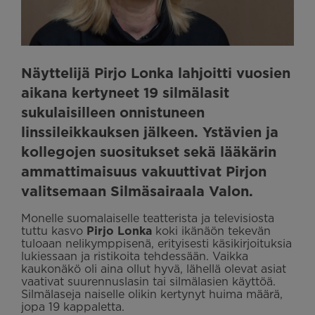
Näyttelijä Pirjo Lonka lahjoitti vuosien
aikana kertyneet 19 silmälasit
sukulaisilleen onnistuneen
linssileikkauksen jälkeen. Ystävien ja
kollegojen suositukset sekä lääkärin
ammattimaisuus vakuuttivat Pirjon
valitsemaan Silmäsairaala Valon.
Monelle suomalaiselle teatterista ja televisiosta
tuttu kasvo
Pirjo Lonka
koki ikänäön tekevän
tuloaan nelikymppisenä, erityisesti käsikirjoituksia
lukiessaan ja ristikoita tehdessään. Vaikka
kaukonäkö oli aina ollut hyvä, lähellä olevat asiat
vaativat suurennuslasin tai silmälasien käyttöä.
Silmälaseja naiselle olikin kertynyt huima määrä,
jopa 19 kappaletta.