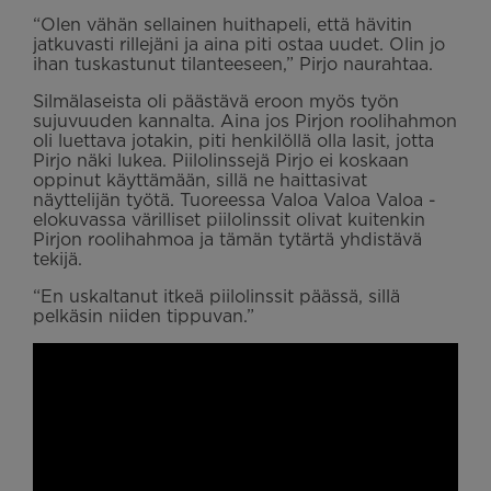
“Olen vähän sellainen huithapeli, että hävitin
jatkuvasti rillejäni ja aina piti ostaa uudet. Olin jo
ihan tuskastunut tilanteeseen,” Pirjo naurahtaa.
Silmälaseista oli päästävä eroon myös työn
sujuvuuden kannalta. Aina jos Pirjon roolihahmon
oli luettava jotakin, piti henkilöllä olla lasit, jotta
Pirjo näki lukea. Piilolinssejä Pirjo ei koskaan
oppinut käyttämään, sillä ne haittasivat
näyttelijän työtä. Tuoreessa Valoa Valoa Valoa -
elokuvassa värilliset piilolinssit olivat kuitenkin
Pirjon roolihahmoa ja tämän tytärtä yhdistävä
tekijä.
“En uskaltanut itkeä piilolinssit päässä, sillä
pelkäsin niiden tippuvan.”