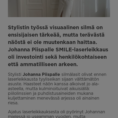
Stylistin työssä visuaalinen silmä on
ensisijaisen tärkeää, mutta terävästä
näöstä ei ole muutenkaan haittaa.
Johanna Piispalle SMILE-laserleikkaus
oli investointi sekä henkilökohtaiseen
että ammatilliseen arkeen.
Stylisti
Johanna Piispalle
silmälasit olivat ennen
laserleikkausta tyyliseikan sijaan välttämätön
asuste. Haasteet näön kanssa alkoivat jo ala-
asteella, mutta kulminoituivat aikuisiällä:
piilolinssien ja puhdistusaineiden mukana
kuljettaminen menevässä arjessa oli ainainen
riesa.
Ajatus laserleikkauksesta oli pyörinyt Johannan
mielessä jo useamman vuoden, mutta