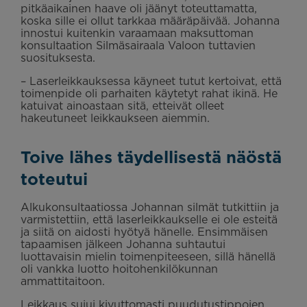
pitkäaikainen haave oli jäänyt toteuttamatta,
koska sille ei ollut tarkkaa määräpäivää. Johanna
innostui kuitenkin varaamaan maksuttoman
konsultaation Silmäsairaala Valoon tuttavien
suosituksesta.
– Laserleikkauksessa käyneet tutut kertoivat, että
toimenpide oli parhaiten käytetyt rahat ikinä. He
katuivat ainoastaan sitä, etteivät olleet
hakeutuneet leikkaukseen aiemmin.
Toive lähes täydellisestä näöstä
toteutui
Alkukonsultaatiossa Johannan silmät tutkittiin ja
varmistettiin, että laserleikkaukselle ei ole esteitä
ja siitä on aidosti hyötyä hänelle. Ensimmäisen
tapaamisen jälkeen Johanna suhtautui
luottavaisin mielin toimenpiteeseen, sillä hänellä
oli vankka luotto hoitohenkilökunnan
ammattitaitoon.
Leikkaus sujui kivuttomasti puudutustippojen