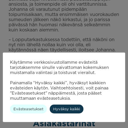
ansiosta, ja toimenpide oli ohi varttitunnissa.
Johanna oli varautunut pidempään
toipumisaikaan, mutta ensimmäisen vuorokauden
sumeuden jälkeen näkö kirkastui, ja jo parissa
päivässä hän huomasi näkevänsä selkeämmin
kuin koskaan aiemmin.
– Lopputarkastuksessa todettiin, että näköni on
nyt niin lähellä nollaa kuin voi olla, eli
käytännössä näen täydellisesti, iloitsee Johanna.
Johanna on tyytyväinen valittuaan Silmäsairaala
Käytämme verkkosivustollamme evästeitä
Valon laserleikkauksen toteuttajaksi, sillä kaikki
tarjotaksemme sinulle vaivattoman kokemuksen
sujui juuri kuten hän oli toivonutkin. Piilolinssien
muistamalla valintasi ja toistuvat vierailut.
tai silmälasien kanssa ei tarvitse enää stressata, ja
jos joskus myöhemmin iän mukanaan tuoma
Painamalla “Hyväksy kaikki”, hyväksyt kaikkien
lähinäkö alkaa oireilla, riittävät pelkät lukulasit
evästeiden käytön. Vaihtoehtoisesti, voit painaa
korjaamaan tilanteen monitehojen sijaan.
"Evästeasetukset" näppäimestä, josta pääset
muuttamaan evästeasetuksia.
Evästeasetukset
Hyväksy kaikki
Asiakastarinat