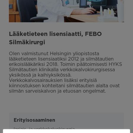
Lääketieteen lisensiaatti, FEBO
Silmäkirurgi
Olen valmistunut Helsingin yliopistosta
lääketieteen lisensiaatiksi 2012 ja silmätautien
erikoislääkäriksi 2018. Toimin päätoimisesti HYKS
Silmätautien klinikalla verkkokalvokirurgisessa
yksikössä ja kaihiyksikössä.
Verkkokalvosairauksien lisäksi erityisiä
kiinnostuksen kohteitani silmätautien alalta ovat
silmän sarveiskalvon ja etuosan ongelmat.
Erityisosaaminen
lasiais- ja verkkokalvokirurgia,