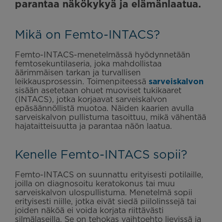
parantaa näkökykyä ja elämänlaatua.
Mikä on Femto-INTACS?
Femto-INTACS-menetelmässä hyödynnetään
femtosekuntilaseria, joka mahdollistaa
äärimmäisen tarkan ja turvallisen
leikkausprosessin. Toimenpiteessä
sarveiskalvon
sisään asetetaan ohuet muoviset tukikaaret
(INTACS), jotka korjaavat sarveiskalvon
epäsäännöllistä muotoa. Näiden kaarien avulla
sarveiskalvon pullistuma tasoittuu, mikä vähentää
hajataitteisuutta ja parantaa näön laatua.
Kenelle Femto-INTACS sopii?
Femto-INTACS on suunnattu erityisesti potilaille,
joilla on diagnosoitu keratokonus tai muu
sarveiskalvon ulospullistuma. Menetelmä sopii
erityisesti niille, jotka eivät siedä piilolinssejä tai
joiden näköä ei voida korjata riittävästi
silmälaseilla. Se on tehokas vaihtoehto lievissä ja