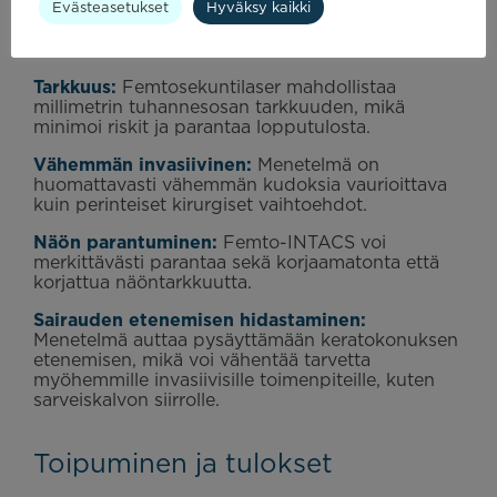
Evästeasetukset
Hyväksy kaikki
Menetelmän hyödyt
Tarkkuus:
Femtosekuntilaser mahdollistaa
millimetrin tuhannesosan tarkkuuden, mikä
minimoi riskit ja parantaa lopputulosta.
Vähemmän invasiivinen:
Menetelmä on
huomattavasti vähemmän kudoksia vaurioittava
kuin perinteiset kirurgiset vaihtoehdot.
Näön parantuminen:
Femto-INTACS voi
merkittävästi parantaa sekä korjaamatonta että
korjattua näöntarkkuutta.
Sairauden etenemisen hidastaminen:
Menetelmä auttaa pysäyttämään keratokonuksen
etenemisen, mikä voi vähentää tarvetta
myöhemmille invasiivisille toimenpiteille, kuten
sarveiskalvon siirrolle.
Toipuminen ja tulokset