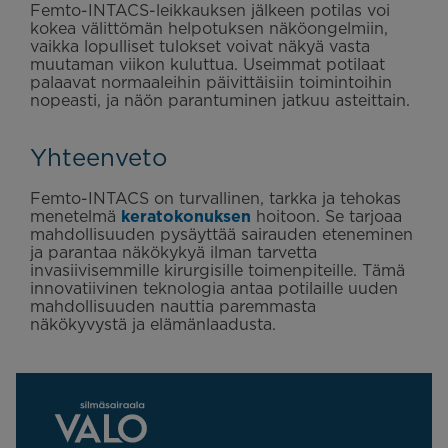
Femto-INTACS-leikkauksen jälkeen potilas voi
kokea välittömän helpotuksen näköongelmiin,
vaikka lopulliset tulokset voivat näkyä vasta
muutaman viikon kuluttua. Useimmat potilaat
palaavat normaaleihin päivittäisiin toimintoihin
nopeasti, ja näön parantuminen jatkuu asteittain.
Yhteenveto
Femto-INTACS on turvallinen, tarkka ja tehokas
menetelmä
keratokonuksen
hoitoon. Se tarjoaa
mahdollisuuden pysäyttää sairauden eteneminen
ja parantaa näkökykyä ilman tarvetta
invasiivisemmille kirurgisille toimenpiteille. Tämä
innovatiivinen teknologia antaa potilaille uuden
mahdollisuuden nauttia paremmasta
näkökyvystä ja elämänlaadusta.