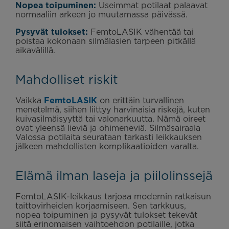
Nopea toipuminen:
Useimmat potilaat palaavat
normaaliin arkeen jo muutamassa päivässä.
Pysyvät tulokset:
FemtoLASIK vähentää tai
poistaa kokonaan silmälasien tarpeen pitkällä
aikavälillä.
Mahdolliset riskit
Vaikka
FemtoLASIK
on erittäin turvallinen
menetelmä, siihen liittyy harvinaisia riskejä, kuten
kuivasilmäisyyttä tai valonarkuutta. Nämä oireet
ovat yleensä lieviä ja ohimeneviä. Silmäsairaala
Valossa potilaita seurataan tarkasti leikkauksen
jälkeen mahdollisten komplikaatioiden varalta.
Elämä ilman laseja ja piilolinssejä
FemtoLASIK-leikkaus tarjoaa modernin ratkaisun
taittovirheiden korjaamiseen. Sen tarkkuus,
nopea toipuminen ja pysyvät tulokset tekevät
siitä erinomaisen vaihtoehdon potilaille, jotka