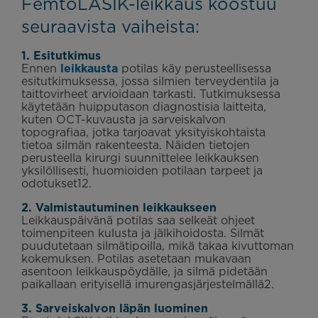
FemtoLASIK-leikkaus koostuu
seuraavista vaiheista:
1. Esitutkimus
Ennen
leikkausta
potilas käy perusteellisessa
esitutkimuksessa, jossa silmien terveydentila ja
taittovirheet arvioidaan tarkasti. Tutkimuksessa
käytetään huipputason diagnostisia laitteita,
kuten OCT-kuvausta ja sarveiskalvon
topografiaa, jotka tarjoavat yksityiskohtaista
tietoa silmän rakenteesta. Näiden tietojen
perusteella kirurgi suunnittelee leikkauksen
yksilöllisesti, huomioiden potilaan tarpeet ja
odotukset12.
2. Valmistautuminen leikkaukseen
Leikkauspäivänä potilas saa selkeät ohjeet
toimenpiteen kulusta ja jälkihoidosta. Silmät
puudutetaan silmätipoilla, mikä takaa kivuttoman
kokemuksen. Potilas asetetaan mukavaan
asentoon leikkauspöydälle, ja silmä pidetään
paikallaan erityisellä imurengasjärjestelmällä2.
3. Sarveiskalvon läpän luominen