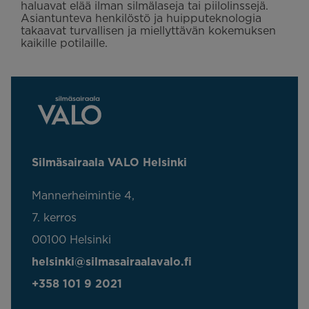
haluavat elää ilman silmälaseja tai piilolinssejä.
Asiantunteva henkilöstö ja huipputeknologia
takaavat turvallisen ja miellyttävän kokemuksen
kaikille potilaille.
Silmäsairaala VALO Helsinki
Mannerheimintie 4,
7. kerros
00100 Helsinki
helsinki@silmasairaalavalo.fi
+358 101 9 2021