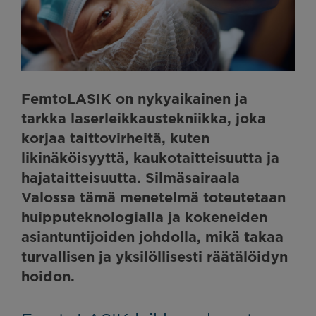
FemtoLASIK on nykyaikainen ja
tarkka laserleikkaustekniikka, joka
korjaa taittovirheitä, kuten
likinäköisyyttä, kaukotaitteisuutta ja
hajataitteisuutta. Silmäsairaala
Valossa tämä menetelmä toteutetaan
huipputeknologialla ja kokeneiden
asiantuntijoiden johdolla, mikä takaa
turvallisen ja yksilöllisesti räätälöidyn
hoidon.