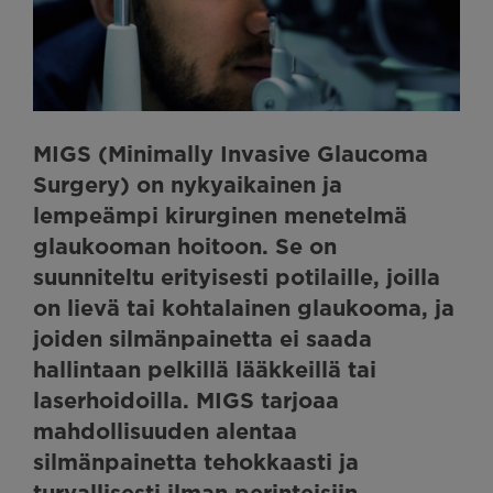
MIGS (Minimally Invasive Glaucoma
Surgery) on nykyaikainen ja
lempeämpi kirurginen menetelmä
glaukooman hoitoon. Se on
suunniteltu erityisesti potilaille, joilla
on lievä tai kohtalainen glaukooma, ja
joiden silmänpainetta ei saada
hallintaan pelkillä lääkkeillä tai
laserhoidoilla. MIGS tarjoaa
mahdollisuuden alentaa
silmänpainetta tehokkaasti ja
turvallisesti ilman perinteisiin