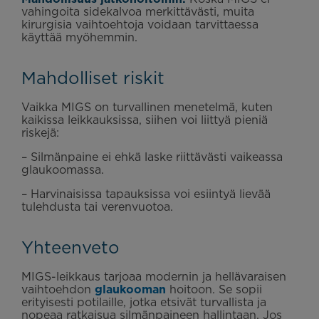
vahingoita sidekalvoa merkittävästi, muita
kirurgisia vaihtoehtoja voidaan tarvittaessa
käyttää myöhemmin.
Mahdolliset riskit
Vaikka MIGS on turvallinen menetelmä, kuten
kaikissa leikkauksissa, siihen voi liittyä pieniä
riskejä:
– Silmänpaine ei ehkä laske riittävästi vaikeassa
glaukoomassa.
– Harvinaisissa tapauksissa voi esiintyä lievää
tulehdusta tai verenvuotoa.
Yhteenveto
MIGS-leikkaus tarjoaa modernin ja hellävaraisen
vaihtoehdon
glaukooman
hoitoon. Se sopii
erityisesti potilaille, jotka etsivät turvallista ja
nopeaa ratkaisua silmänpaineen hallintaan. Jos