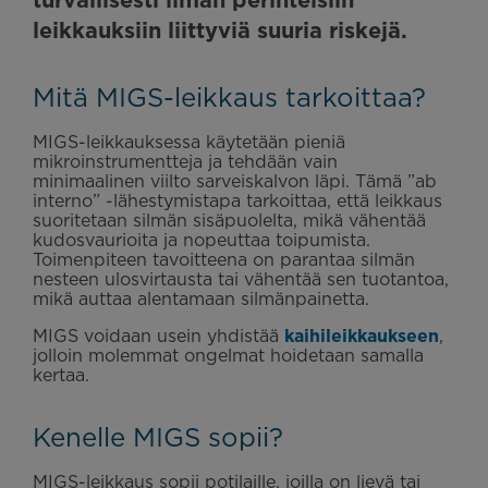
leikkauksiin liittyviä suuria riskejä.
Mitä MIGS-leikkaus tarkoittaa?
MIGS-leikkauksessa käytetään pieniä
mikroinstrumentteja ja tehdään vain
minimaalinen viilto sarveiskalvon läpi. Tämä ”ab
interno” -lähestymistapa tarkoittaa, että leikkaus
suoritetaan silmän sisäpuolelta, mikä vähentää
kudosvaurioita ja nopeuttaa toipumista.
Toimenpiteen tavoitteena on parantaa silmän
nesteen ulosvirtausta tai vähentää sen tuotantoa,
mikä auttaa alentamaan silmänpainetta.
MIGS voidaan usein yhdistää
kaihileikkaukseen
,
jolloin molemmat ongelmat hoidetaan samalla
kertaa.
Kenelle MIGS sopii?
MIGS-leikkaus sopii potilaille, joilla on lievä tai