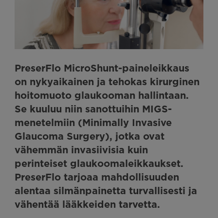
PreserFlo MicroShunt-paineleikkaus
on nykyaikainen ja tehokas kirurginen
hoitomuoto glaukooman hallintaan.
Se kuuluu niin sanottuihin MIGS-
menetelmiin (Minimally Invasive
Glaucoma Surgery), jotka ovat
vähemmän invasiivisia kuin
perinteiset glaukoomaleikkaukset.
PreserFlo tarjoaa mahdollisuuden
alentaa silmänpainetta turvallisesti ja
vähentää lääkkeiden tarvetta.