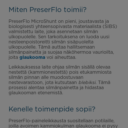
Miten PreserFlo toimii?
PreserFlo MicroShunt on pieni, joustavasta ja
biologisesti yhteensopivasta materiaalista (SIBS)
valmistettu laite, joka asennetaan silmän
ulkopuolelle. Sen tarkoituksena on luoda uusi
nesteenpoistoreitti silmän sisäpuolelta
ulkopuolelle. Tämä auttaa hallitsemaan
silmänpainetta ja suojaa näköhermoa vaurioilta,
joita
glaukooma
voi aiheuttaa.
Leikkauksessa laite ohjaa silmän sisällä olevaa
nestettä (kammionestettä) pois etukammiosta
silmän pinnan alle muodostuvaan
nestevarastoon, jota kutsutaan
blebiksi
. Tämä
prosessi alentaa silmänpainetta ja hidastaa
glaukooman etenemistä.
Kenelle toimenpide sopii?
PreserFlo-paineleikkausta suositellaan potilaille,
joilla avoimen kammiokulman glaukooma ei pysy