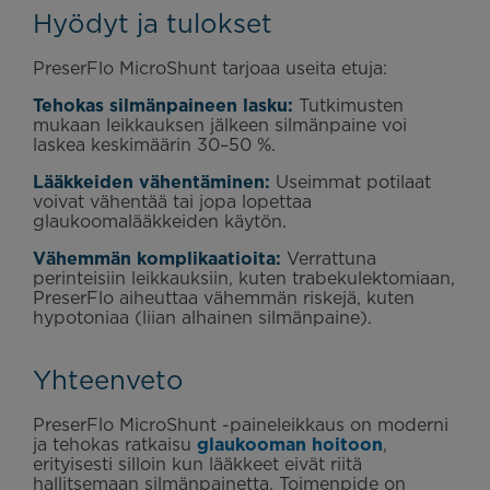
Hyödyt ja tulokset
PreserFlo MicroShunt tarjoaa useita etuja:
Tehokas silmänpaineen lasku:
Tutkimusten
mukaan leikkauksen jälkeen silmänpaine voi
laskea keskimäärin 30–50 %.
Lääkkeiden vähentäminen:
Useimmat potilaat
voivat vähentää tai jopa lopettaa
glaukoomalääkkeiden käytön.
Vähemmän komplikaatioita:
Verrattuna
perinteisiin leikkauksiin, kuten trabekulektomiaan,
PreserFlo aiheuttaa vähemmän riskejä, kuten
hypotoniaa (liian alhainen silmänpaine).
Yhteenveto
PreserFlo MicroShunt -paineleikkaus on moderni
ja tehokas ratkaisu
glaukooman hoitoon
,
erityisesti silloin kun lääkkeet eivät riitä
hallitsemaan silmänpainetta. Toimenpide on