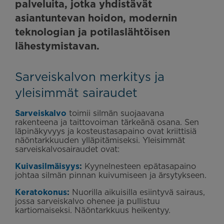
palveluita, jotka yhdistävät
asiantuntevan hoidon, modernin
teknologian ja potilaslähtöisen
lähestymistavan.
Sarveiskalvon merkitys ja
yleisimmät sairaudet
Sarveiskalvo
toimii silmän suojaavana
rakenteena ja taittovoiman tärkeänä osana. Sen
läpinäkyvyys ja kosteustasapaino ovat kriittisiä
näöntarkkuuden ylläpitämiseksi. Yleisimmät
sarveiskalvosairaudet ovat:
Kuivasilmäisyys
:
Kyynelnesteen epätasapaino
johtaa silmän pinnan kuivumiseen ja ärsytykseen.
Keratokonus
:
Nuorilla aikuisilla esiintyvä sairaus,
jossa sarveiskalvo ohenee ja pullistuu
kartiomaiseksi. Näöntarkkuus heikentyy.