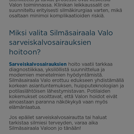
Valon toiminnassa. Klinikan leikkaussalit on
suunniteltu erityisesti silmäkirurgiaa varten, mikä
osaltaan minimoi komplikaatioiden riskiä.
Miksi valita Silmäsairaala Valo
sarveiskalvosairauksien
hoitoon?
Sarveiskalvosairauksien
hoito vaatii tarkkaa
diagnostiikkaa, yksilöllistä suunnittelua ja
modernien menetelmien hyödyntämistä.
Silmäsairaala Valo erottuu edukseen yhdistämällä
korkean asiantuntemuksen, huipputeknologian ja
potilaslähtöisen lähestymistavan. Potilaiden
kokemukset osoittavat, että Valon hoidot eivät
ainoastaan paranna näkökykyä vaan myös
elämänlaatua.
Jos epäilet sarveiskalvosairautta tai haluat
tarkistaa silmiesi terveyden, varaa aika
Silmäsairaala Valoon jo tänään!