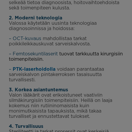
selkeää tietoa diagnoosista, hoitovaihtoehdoista
sekä toimenpiteen kulusta.
2. Moderni teknologia
Valossa käytetään uusinta teknologiaa
diagnosoinnissa ja hoidossa:
– OCT-kuvaus
mahdollistaa tarkat
poikkileikkauskuvat sarveiskalvosta.
– Femtosekuntilaserit
tuovat tarkkuutta kirurgisiin
toimenpiteisiin.
–
PTK-laserhoidolla
voidaan parantaataa
sarveiskalvon pintakerroksen tasaisuutta
turvallisesti.
3. Korkea asiantuntemus
Valon lääkärit ovat erikoistuneet vaativiin
silmäkirurgisiin toimenpiteisiin. Heillä on laaja
kokemus niin rutiininomaisista kuin
monimutkaisista tapauksista, mikä takaa
turvalliset ja ennustettavat tulokset.
4. Turvallisuus
Steriliteetti ja tarkat prosessit ovat keskeisiä