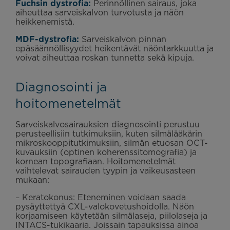
Fuchsin dystrofia:
Perinnöllinen sairaus, joka
aiheuttaa sarveiskalvon turvotusta ja näön
heikkenemistä.
MDF-dystrofia:
Sarveiskalvon pinnan
epäsäännöllisyydet heikentävät näöntarkkuutta ja
voivat aiheuttaa roskan tunnetta sekä kipuja.
Diagnosointi ja
hoitomenetelmät
Sarveiskalvosairauksien diagnosointi perustuu
perusteellisiin tutkimuksiin, kuten silmälääkärin
mikroskooppitutkimuksiin, silmän etuosan OCT-
kuvauksiin (optinen koherenssitomografia) ja
kornean topografiaan. Hoitomenetelmät
vaihtelevat sairauden tyypin ja vaikeusasteen
mukaan:
– Keratokonus: Eteneminen voidaan saada
pysäyttettyä CXL-valokovetushoidolla. Näön
korjaamiseen käytetään silmälaseja, piilolaseja ja
INTACS-tukikaaria. Joissain tapauksissa ainoa